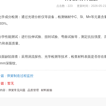
点击数：
223 更新时间：2026-05-2
 化学成分检测
：通过光谱分析仪等设备，检测钢材中C、Si、Mn等元素
.03%。
力学性能测试
：进行拉伸试验、扭转试验、弯曲试验等，测定抗拉强度、
力和表面质量。
表面缺陷筛查
：采用涡流探伤、光学检测等技术，检查材料表面是否存在
.1mm深裂纹。
篇 : 弹簧制造过程监控
一篇：暂无
内容：
弹簧常见问题
品质管理
材料捡验