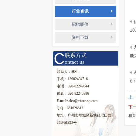
行业资讯
√
招聘职位
±0
资料下载
√
C
联系方式
能
ontact us
√
联系人：李生
手机：13902494716
0
电话：020-82249644
传真：020-82245886
上一
E-mail:sales@refore-sp.com
下
Q Q：851626613
地址：广州市增城区新塘镇瑶田西
相关
联环城路3号