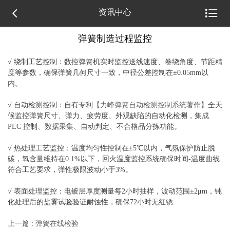


资讯中心
弹簧制造过程监控
√ 绕制工艺控制：数控弹簧机实时监控送线速度、卷绕角度、节距精
度等参数，确保弹簧几何尺寸一致，
中径公差
控制在±0.05mm以
内。
√ 自动检测控制：自有专利
【力峰弹簧自动检测控制系统著作】
全天
候监控弹簧尺寸、弹力、疲劳度、外观缺陷的自动化检测，集成
PLC 控制、数据采集、自动判定、不合格品分拣功能。
√ 热处理工艺监控：温度均匀性控制在±5℃以内，气氛保护防止脱
碳，氧含量维持在0.1%以下，回火温度监控系统
确保时间-温度曲线
符合工艺要求，弹性极限波动小于3%。
√ 表面处理监控：电镀层厚度测量每2小时抽样，波动范围±2
μm，钝
化处理后的盐雾试验验证耐蚀性，确保
72小时无红锈
上一篇 : 弹簧在线检验