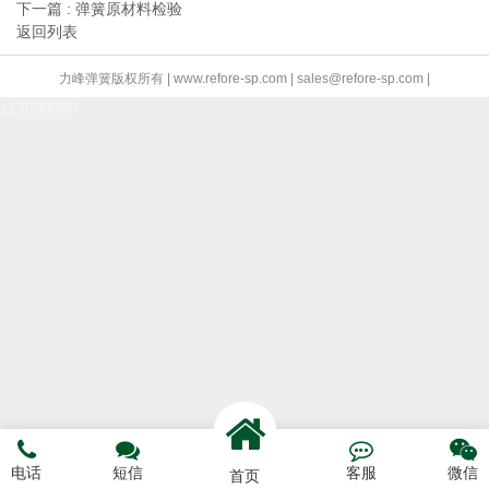
下一篇 : 弹簧原材料检验
返回列表
力峰弹簧版权所有 | www.refore-sp.com | sales@refore-sp.com |
z13699999




电话
短信
客服
微信
首页
电话咨询
短信预约
联系我们
网站首页