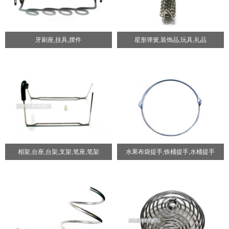
牙刷座,挂具,摆件
星形弹簧,装饰品,玩具,礼品
相架,台座,台架,支架,笔座,笔架
水果布袋提手,铁桶提手,水桶提手