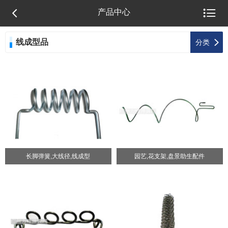


产品中心
线成型品

分类
长脚弹簧,大线径,线成型
园艺,花支架,盘景助生配件