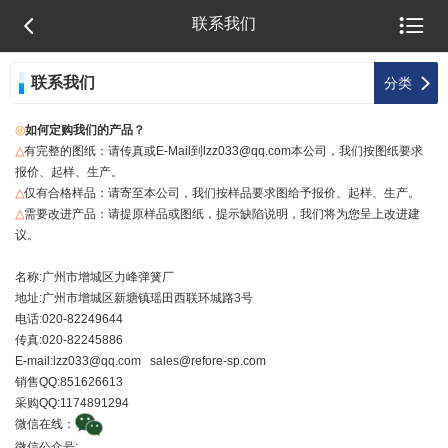


联系我们
联系我们

分类
◎
如何定购我们的产品？
△
有完整的图纸：请传真或E-Mail到lzz033@qq.com本公司，我们按图纸要求
报价、起样、生产。
△
仅有合格样品：请寄至本公司，我们按样品要求图给予报价、起样、生产。
△
需要改进产品：请提原样品或图纸，提示缺陷说明，我们将为您呈上改进建
议。
名称:广州市增城区力峰弹簧厂
地址:广州市增城区新塘镇瑶田西联环城路3号
电话:020-82249644
传真:020-82245886
E-mail:lzz033@qq.com sales@refore-sp.com
销售QQ:851626613
采购QQ:1174891294
微信在线：
微信公众号: