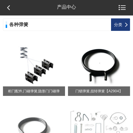


产品中心
各种弹簧

分类
柜门配件,门碰弹簧,隐形门门碰弹
门锁弹簧,扭转弹簧【A2904】