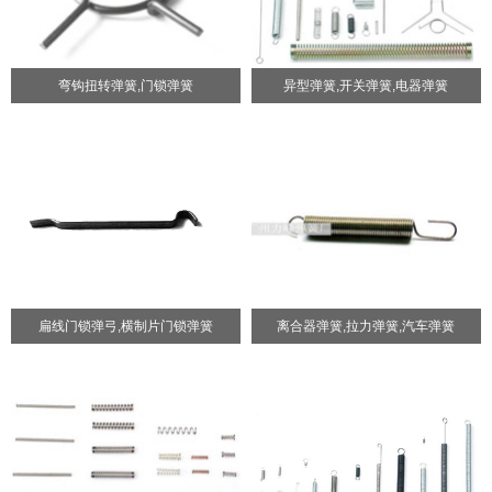
弯钩扭转弹簧,门锁弹簧
异型弹簧,开关弹簧,电器弹簧
扁线门锁弹弓,横制片门锁弹簧
离合器弹簧,拉力弹簧,汽车弹簧