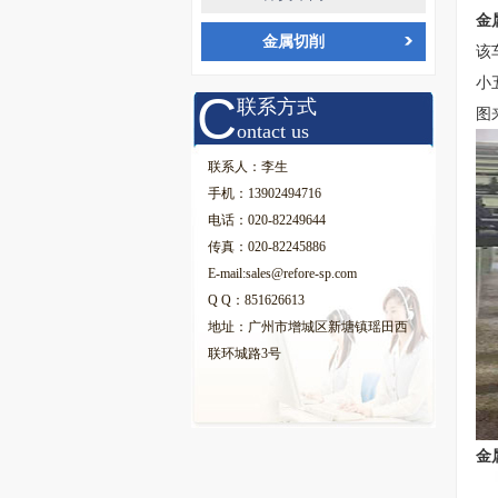
金
金属切削
该
小
C
联系方式
图
ontact us
联系人：李生
手机：13902494716
电话：020-82249644
传真：020-82245886
E-mail:sales@refore-sp.com
Q Q：851626613
地址：广州市增城区新塘镇瑶田西
联环城路3号
金