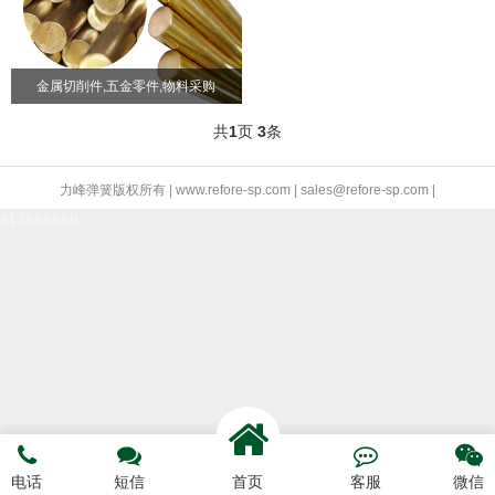
金属切削件,五金零件,物料采购
共
1
页
3
条
力峰弹簧版权所有 | www.refore-sp.com | sales@refore-sp.com |
z13699999




电话
短信
首页
客服
微信
电话咨询
短信预约
联系我们
网站首页