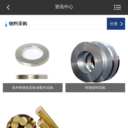


资讯中心
物料采购

分类
各种弹簧机型标准配件采购
弹簧材料采购