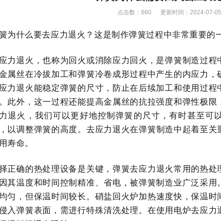
点击数：
660 更新时间：2024-07-0
簧为什么要去应力退火？这是制作弹簧过程中非常重要的
应力退火，也称为回火或消除应力回火，是弹簧制造过程
金属丝在冷拔加工和弹簧冷卷成形过程中产生的内应力，
应力退火能稳定弹簧的尺寸，防止在后续加工和使用过程
。此外，这一过程还能提高金属丝的抗拉强度和弹性极限
力退火，我们可以更好地控制弹簧的尺寸，有时甚至可
，以调整弹簧的高度。
去应力退火在弹簧制造中起着至关
用寿命。
择正确的热处理设备是关键，
弹簧去应力退火常用的热处
因其温度和时间控制精准、省电，被弹簧制造业广泛采用
均匀，但保温时间较长。
硝盐回火炉加热速度快，保温时
侵入弹簧表面，需进行特殊清洗处理。
在使用电炉去应力