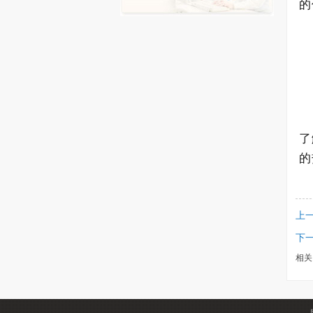
的
了
的
上
下一
相关