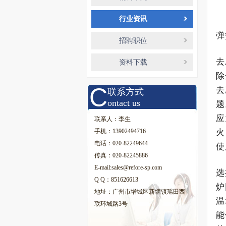
行业资讯
弹
招聘职位
去
资料下载
除
C
去
联系方式
ontact us
题
应
联系人：李生
火
手机：13902494716
电话：020-82249644
使
传真：020-82245886
E-mail:sales@refore-sp.com
选
Q Q：851626613
炉
地址：广州市增城区新塘镇瑶田西
温
联环城路3号
能