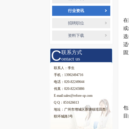
行业资讯
在
招聘职位
或
资料下载
选
适
C
联系方式
固
ontact us
联系人：李生
手机：13902494716
电话：020-82249644
传真：020-82245886
E-mail:sales@refore-sp.com
Q Q：851626613
包
地址：广州市增城区新塘镇瑶田西
目
联环城路3号