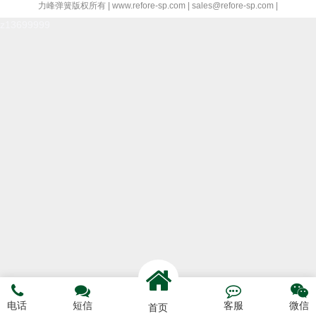
力峰弹簧版权所有 | www.refore-sp.com | sales@refore-sp.com |
z13699999




电话
短信
客服
微信
首页
电话咨询
短信预约
联系我们
网站首页