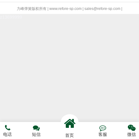
力峰弹簧版权所有 | www.refore-sp.com | sales@refore-sp.com |
z13699999




电话
短信
客服
微信
首页
电话咨询
短信预约
联系我们
网站首页