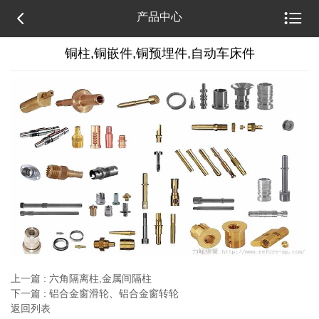


产品中心
铜柱,铜嵌件,铜预埋件,自动车床件
上一篇 : 六角隔离柱,金属间隔柱
下一篇 : 铝合金窗滑轮、铝合金窗转轮
返回列表